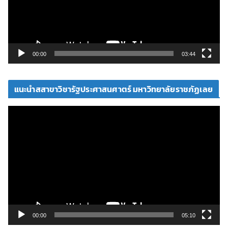
น
ไ
ฟ
ล์
วิ
00:00
03:44
ดี
โ
แนะนำสสาขาวิชารัฐประศาสนศาตร์ มหาวิทยาลัยราชภัฏเลย
อ
ตั
ว
เ
ล่
น
ไ
ฟ
ล์
วิ
00:00
05:10
ดี