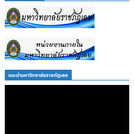
เเนะนำมหาวิทยาลัยราชภัฏเลย
ตั
ว
เ
ล่
น
ไ
ฟ