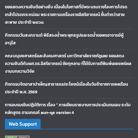
ขอแสดงความยินดีอย่างยิ่ง เนื่องในโอกาสที่มีพระบรมราชโองการโปรด
เกล้าโปรดกระหม่อม พระราชทานเครื่องราชอิสริยาภรณ์ ชั้นต่ำกว่าสาย
สะพาย ประจำปี ๒๕๖๘
กิจกรรมวันสงกรานต์ พิธีสรงน้ำพระพุทธรูปและรดน้ำขอพรอาจารย์ผู้
อาวุโส
คณะมนุษยศาสตร์และสังคมศาสตร์ มหาวิทยาลัยราชภัฏเลย ขอแสดง
ความยินดีกับผศ.ดร.อิสริยาภรณ์ ชัยกุหลาบ ที่ได้รับการตีพิมพ์เผยแพร่ผล
งานบทความวิจัย
กิจกรรมจิตอาสาบำเพ็ญสาธารณประโยชน์เนื่องในวันข้าราชการพลเรือน
ประจำปี พ.ศ. 2569
การอบรมเชิงปฏิบัติการ เรื่อง “ การเขียนรายงานการประเมินตนเอง ระดับ
หลักสูตร ตามเกณฑ์ aun-qa version 4
Web Support