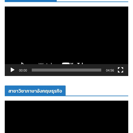
ตั
ว
เ
ล่
น
ไ
ฟ
ล์
วิ
00:00
04:56
ดี
โ
สาขาวิชาภาษาอังกฤษธุรกิจ
อ
ตั
ว
เ
ล่