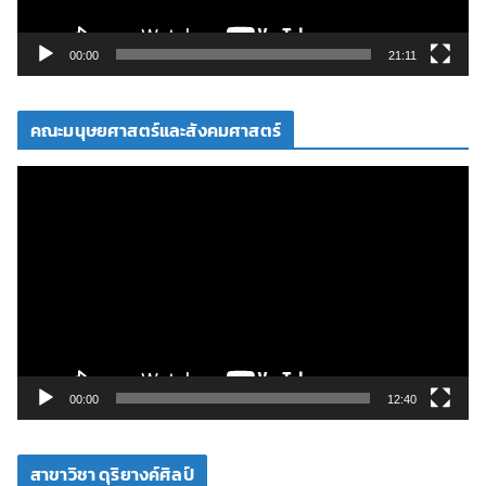
ล์
วิ
00:00
21:11
ดี
โ
คณะมนุษยศาสตร์และสังคมศาสตร์
อ
ตั
ว
เ
ล่
น
ไ
ฟ
ล์
วิ
00:00
12:40
ดี
โ
สาขาวิชา ดุริยางค์ศิลป์
อ