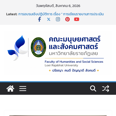
วันพฤหัสบดี, สิงหาคม 6, 2026
กิจกรรมจิตอาสาบำเพ็ญสาธารณประโยชน์เนื่องในวันข้าราชการ
Latest:
พลเรือน ประจำปี พ.ศ. 2569
การอบรมเชิงปฏิบัติการ เรื่อง “ การเขียนรายงานการประเมิน
ตนเอง ระดับหลักสูตร ตามเกณฑ์ aun-qa version 4
ขอแสดงความยินดีอย่างยิ่ง เนื่องในโอกาสที่มีพระบรม
ราชโองการโปรดเกล้าโปรดกระหม่อม พระราชทานเครื่องราช
อิสริยาภรณ์ ชั้นต่ำกว่าสายสะพาย ประจำปี ๒๕๖๘
กิจกรรมวันสงกรานต์ พิธีสรงน้ำพระพุทธรูปและรดน้ำขอพร
อาจารย์ผู้อาวุโส
คณะมนุษยศาสตร์และสังคมศาสตร์ มหาวิทยาลัยราชภัฏเลย ขอ
แสดงความยินดีกับผศ.ดร.อิสริยาภรณ์ ชัยกุหลาบ ที่ได้รับการตี
พิมพ์เผยแพร่ผลงานบทความวิจัย