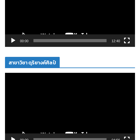
ล่
น
ไ
ฟ
ล์
วิ
00:00
12:40
ดี
โ
สาขาวิชา ดุริยางค์ศิลป์
อ
ตั
ว
เ
ล่
น
ไ
ฟ
ล์
วิ