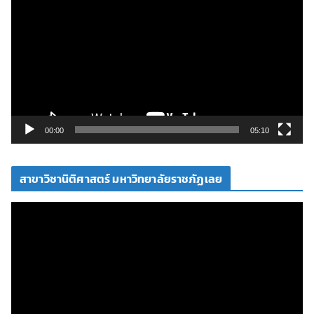
ว
เ
ล่
น
ไ
ฟ
ล์
วิ
00:00
05:10
ดี
โ
สาขาวิชานิติศาสตร์ มหาวิทยาลัยราชภัฏเลย
อ
ตั
ว
เ
ล่
น
ไ