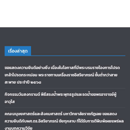
เรื่องล่าสุด
ขอแสดงความยินดีอย่างยิ่ง เนื่องในโอกาสที่มีพระบรมราชโองการโปรด
เกล้าโปรดกระหม่อม พระราชทานเครื่องราชอิสริยาภรณ์ ชั้นต่ำกว่าสาย
สะพาย ประจำปี ๒๕๖๘
กิจกรรมวันสงกรานต์ พิธีสรงน้ำพระพุทธรูปและรดน้ำขอพรอาจารย์ผู้
อาวุโส
คณะมนุษยศาสตร์และสังคมศาสตร์ มหาวิทยาลัยราชภัฏเลย ขอแสดง
ความยินดีกับผศ.ดร.อิสริยาภรณ์ ชัยกุหลาบ ที่ได้รับการตีพิมพ์เผยแพร่ผล
งานบทความวิจัย