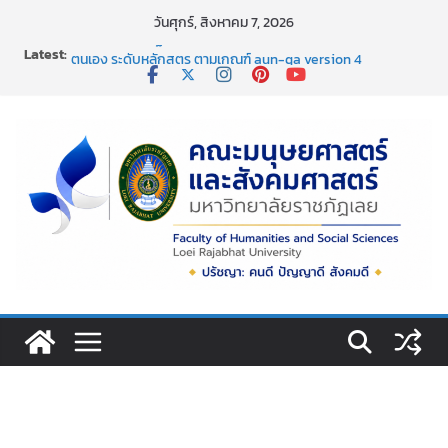
Skip
วันศุกร์, สิงหาคม 7, 2026
to
Latest:
การอบรมเชิงปฏิบัติการ เรื่อง “ การเขียนรายงานการประเมิน
content
ตนเอง ระดับหลักสูตร ตามเกณฑ์ aun-qa version 4
ขอแสดงความยินดีอย่างยิ่ง เนื่องในโอกาสที่มีพระบรม
ราชโองการโปรดเกล้าโปรดกระหม่อม พระราชทานเครื่องราช
อิสริยาภรณ์ ชั้นต่ำกว่าสายสะพาย ประจำปี ๒๕๖๘
กิจกรรมวันสงกรานต์ พิธีสรงน้ำพระพุทธรูปและรดน้ำขอพร
อาจารย์ผู้อาวุโส
คณะมนุษยศาสตร์และสังคมศาสตร์ มหาวิทยาลัยราชภัฏเลย ขอ
แสดงความยินดีกับผศ.ดร.อิสริยาภรณ์ ชัยกุหลาบ ที่ได้รับการตี
พิมพ์เผยแพร่ผลงานบทความวิจัย
กิจกรรมจิตอาสาบำเพ็ญสาธารณประโยชน์เนื่องในวันข้าราชการ
พลเรือน ประจำปี พ.ศ. 2569