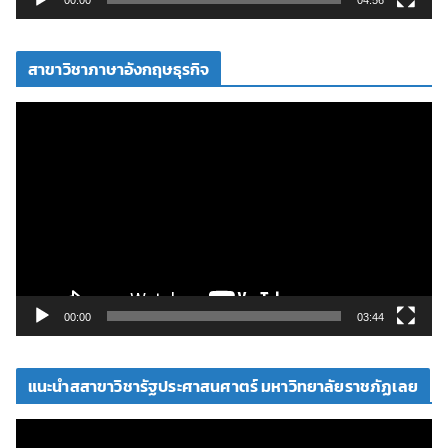
00:00
04:56
ดี
โ
สาขาวิชาภาษาอังกฤษธุรกิจ
อ
ตั
ว
เ
ล่
น
ไ
ฟ
ล์
วิ
00:00
03:44
ดี
โ
แนะนำสสาขาวิชารัฐประศาสนศาตร์ มหาวิทยาลัยราชภัฏเลย
อ
ตั