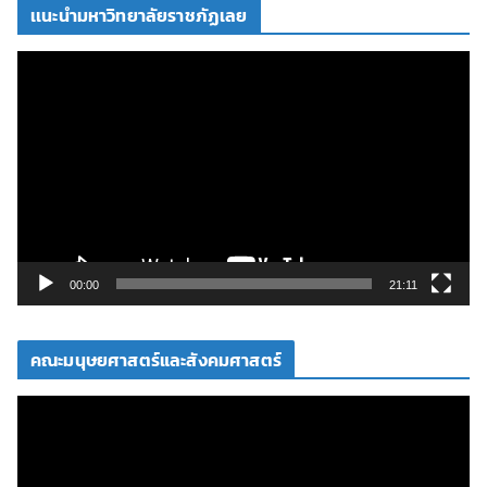
เเนะนำมหาวิทยาลัยราชภัฏเลย
ตั
ว
เ
ล่
น
ไ
ฟ
ล์
วิ
00:00
21:11
ดี
โ
คณะมนุษยศาสตร์และสังคมศาสตร์
อ
ตั
ว
เ