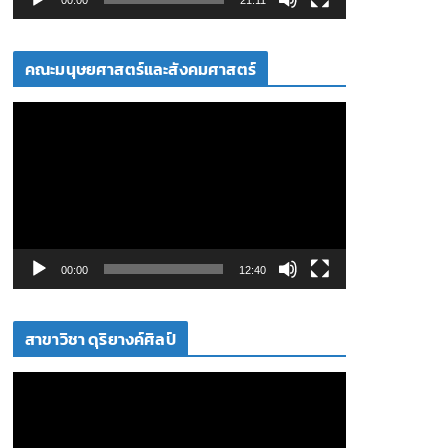
ล์
วิ
คณะมนุษยศาสตร์และสังคมศาสตร์
ดี
โ
ตั
อ
ว
เ
ล่
น
ไ
ฟ
00:00
12:40
ล์
วิ
สาขาวิชา ดุริยางค์ศิลป์
ดี
โ
ตั
อ
ว
เ