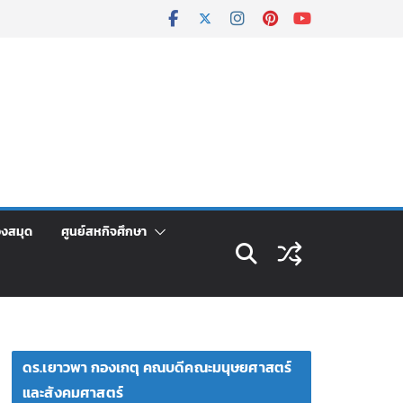
องสมุด
ศูนย์สหกิจศึกษา
ดร.เยาวพา กองเกตุ คณบดีคณะมนุษยศาสตร์
และสังคมศาสตร์