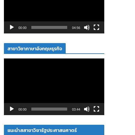
ล่
น
ไ
ฟ
00:00
04:56
ล์
วิ
สาขาวิชาภาษาอังกฤษธุรกิจ
ดี
โ
ตั
อ
ว
เ
ล่
น
ไ
ฟ
00:00
03:44
ล์
วิ
แนะนำสสาขาวิชารัฐประศาสนศาตร์
ดี