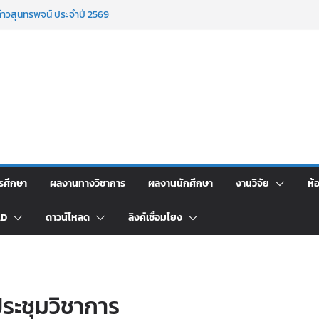
่าวสุนทรพจน์ ประจำปี 2569
ง เนื่องในโอกาสที่มีพระบรมราชโองการโปรด
ทานเครื่องราชอิสริยาภรณ์ ชั้นต่ำกว่าสาย
รงน้ำพระพุทธรูปและรดน้ำขอพรอาจารย์ผู้
มศาสตร์ มหาวิทยาลัยราชภัฏเลย ขอแสดง
ภรณ์ ชัยกุหลาบ ที่ได้รับการตีพิมพ์เผยแพร่
ารณประโยชน์เนื่องในวันข้าราชการพลเรือน
รศึกษา
ผลงานทางวิชาการ
ผลงานนักศึกษา
งานวิจัย
ห้
AD
ดาวน์โหลด
ลิงค์เชื่อมโยง
ระชุมวิชาการ