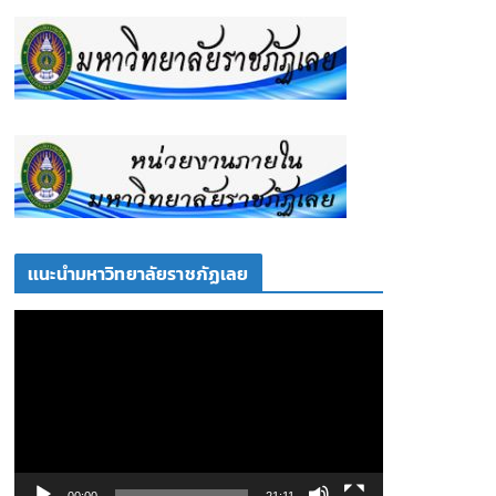
เเนะนำมหาวิทยาลัยราชภัฏเลย
ตั
ว
เ
ล่
น
ไ
ฟ
00:00
21:11