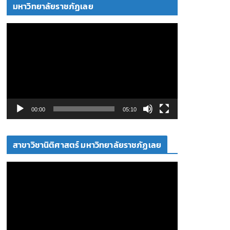
โ
มหาวิทยาลัยราชภัฏเลย
อ
ตั
ว
เ
ล่
น
ไ
ฟ
00:00
05:10
ล์
วิ
สาขาวิชานิติศาสตร์ มหาวิทยาลัยราชภัฏเลย
ดี
โ
ตั
อ
ว
เ
ล่
น