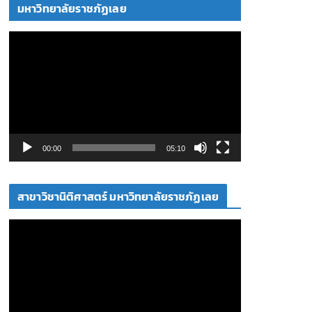
โ
มหาวิทยาลัยราชภัฏเลย
อ
ตั
ว
เ
ล่
น
ไ
ฟ
00:00
05:10
ล์
วิ
สาขาวิชานิติศาสตร์ มหาวิทยาลัยราชภัฏเลย
ดี
โ
ตั
อ
ว
เ
ล่
น