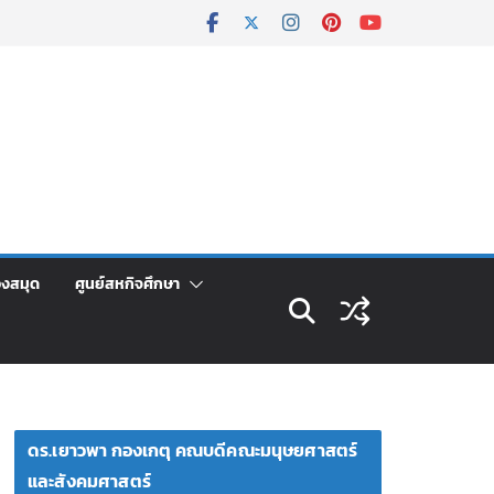
องสมุด
ศูนย์สหกิจศึกษา
ดร.เยาวพา กองเกตุ คณบดีคณะมนุษยศาสตร์
และสังคมศาสตร์