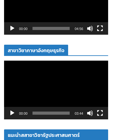
ล่
น
ไ
ฟ
00:00
04:56
ล์
วิ
สาขาวิชาภาษาอังกฤษธุรกิจ
ดี
โ
ตั
อ
ว
เ
ล่
น
ไ
ฟ
00:00
03:44
ล์
วิ
แนะนำสสาขาวิชารัฐประศาสนศาตร์
ดี