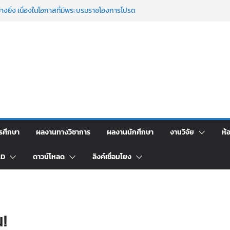
าร เรื่อง “ การเขียนรายงานการประเมินตนเอง ระดับ
aun-qa version 4
งยิ่ง เนื่องในโอกาสที่มีพระบรมราชโองการโปรด
ระราชทานเครื่องราชอิสริยาภรณ์ ชั้นต่ำกว่าสาย
๘
พิธีสรงน้ำพระพุทธรูปและรดน้ำขอพรอาจารย์ผู้
สังคมศาสตร์ มหาวิทยาลัยราชภัฏเลย ขอแสดง
สริยาภรณ์ ชัยกุหลาบ ที่ได้รับการตีพิมพ์เผยแพร่
็ญสาธารณประโยชน์เนื่องในวันข้าราชการพลเรือน
รศึกษา
ผลงานทางวิชาการ
ผลงานนักศึกษา
งานวิจัย
ห้
AD
ดาวน์โหลด
ลิงค์เชื่อมโยง
!