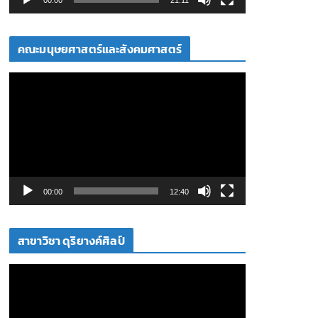
ล์
วิ
คณะมนุษยศาสตร์และสังคมศาสตร์
ดี
โ
ตั
อ
ว
เ
ล่
น
ไ
ฟ
00:00
12:40
ล์
วิ
สาขาวิชา ดุริยางค์ศิลป์
ดี
โ
ตั
อ
ว
เ