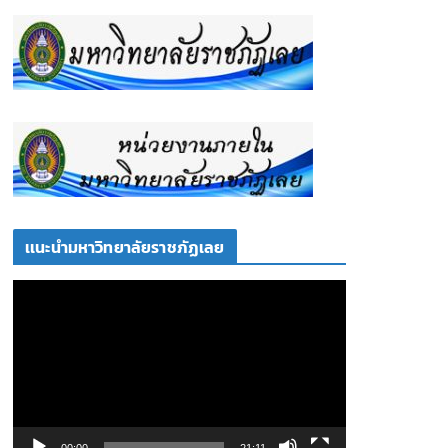
เเนะนำมหาวิทยาลัยราชภัฏเลย
ตั
ว
เ
ล่
น
ไ
ฟ
00:00
21:11