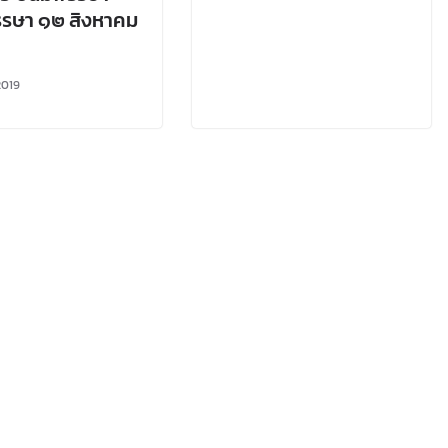
รษา ๑๒ สิงหาคม
2019