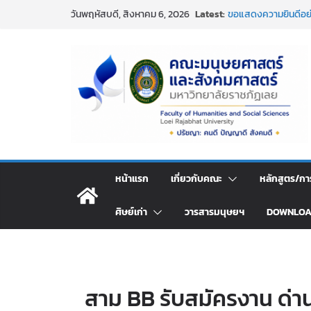
Skip
การอบรมเชิงปฏิบัติก
Latest:
วันพฤหัสบดี, สิงหาคม 6, 2026
หลักสูตร ตามเกณฑ์ 
to
ขอแสดงความยินดีอย่า
content
เกล้าโปรดกระหม่อม พ
สะพาย ประจำปี ๒๕๖
กิจกรรมวันสงกรานต์ 
อาวุโส
คณะมนุษยศาสตร์และ
ความยินดีกับผศ.ดร.อิ
ผลงานบทความวิจัย
กิจกรรมจิตอาสาบำเพ
ประจำปี พ.ศ. 2569
หน้าแรก
เกี่ยวกับคณะ
หลักสูตร/กา
ศิษย์เก่า
วารสารมนุษยฯ
DOWNLO
สาม BB รับสมัครงาน ด่าน