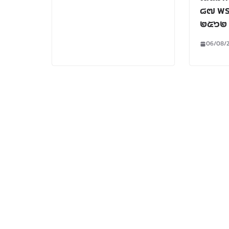
๘๗ พร
๒๕๖๒
06/08/