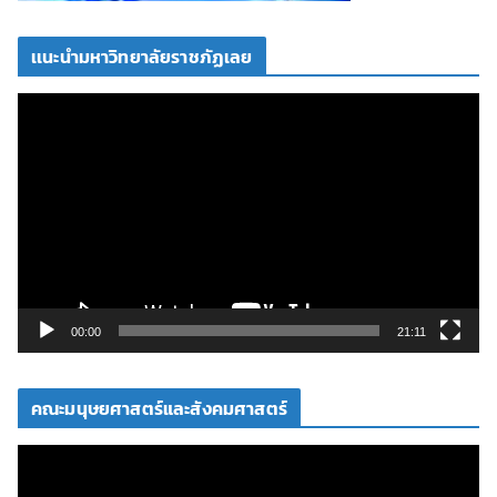
เเนะนำมหาวิทยาลัยราชภัฏเลย
ตั
ว
เ
ล่
น
ไ
ฟ
ล์
วิ
00:00
21:11
ดี
โ
คณะมนุษยศาสตร์และสังคมศาสตร์
อ
ตั
ว