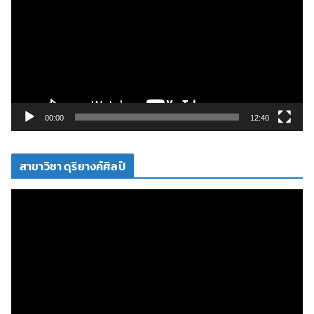
เ
ล่
น
ไ
ฟ
ล์
วิ
00:00
12:40
ดี
โ
สาขาวิชา ดุริยางค์ศิลป์
อ
ตั
ว
เ
ล่
น
ไ
ฟ