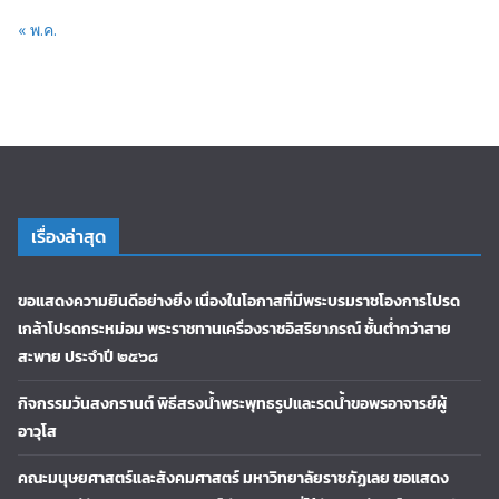
« พ.ค.
เรื่องล่าสุด
ขอแสดงความยินดีอย่างยิ่ง เนื่องในโอกาสที่มีพระบรมราชโองการโปรด
เกล้าโปรดกระหม่อม พระราชทานเครื่องราชอิสริยาภรณ์ ชั้นต่ำกว่าสาย
สะพาย ประจำปี ๒๕๖๘
กิจกรรมวันสงกรานต์ พิธีสรงน้ำพระพุทธรูปและรดน้ำขอพรอาจารย์ผู้
อาวุโส
คณะมนุษยศาสตร์และสังคมศาสตร์ มหาวิทยาลัยราชภัฏเลย ขอแสดง