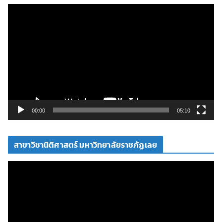
ตั
ว
เ
ล่
น
ไ
ฟ
ล์
วิ
00:00
05:10
ดี
โ
สาขาวิชานิติศาสตร์ มหาวิทยาลัยราชภัฏเลย
อ
ตั
ว
เ
ล่
น