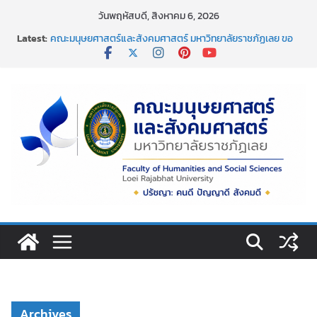
Skip
วันพฤหัสบดี, สิงหาคม 6, 2026
to
Latest:
คณะมนุษยศาสตร์และสังคมศาสตร์ มหาวิทยาลัยราชภัฏเลย ขอ
content
แสดงความยินดีกับผศ.ดร.อิสริยาภรณ์ ชัยกุหลาบ ที่ได้รับการตี
พิมพ์เผยแพร่ผลงานบทความวิจัย
กิจกรรมจิตอาสาบำเพ็ญสาธารณประโยชน์เนื่องในวันข้าราชการ
พลเรือน ประจำปี พ.ศ. 2569
การอบรมเชิงปฏิบัติการ เรื่อง “ การเขียนรายงานการประเมิน
ตนเอง ระดับหลักสูตร ตามเกณฑ์ aun-qa version 4
ขอแสดงความยินดีอย่างยิ่ง เนื่องในโอกาสที่มีพระบรม
ราชโองการโปรดเกล้าโปรดกระหม่อม พระราชทานเครื่องราช
อิสริยาภรณ์ ชั้นต่ำกว่าสายสะพาย ประจำปี ๒๕๖๘
กิจกรรมวันสงกรานต์ พิธีสรงน้ำพระพุทธรูปและรดน้ำขอพร
อาจารย์ผู้อาวุโส
Archives