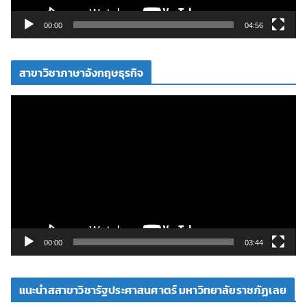
ล์
วิ
00:00
04:56
ดี
โ
สาขาวิชาภาษาอังกฤษธุรกิจ
อ
ตั
ว
เ
ล่
น
ไ
ฟ
ล์
วิ
00:00
03:44
ดี
โ
แนะนำสสาขาวิชารัฐประศาสนศาตร์ มหาวิทยาลัยราชภัฏเลย
อ