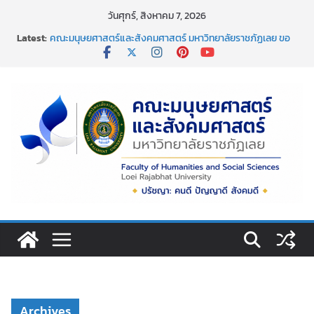
Skip
วันศุกร์, สิงหาคม 7, 2026
to
Latest:
คณะมนุษยศาสตร์และสังคมศาสตร์ มหาวิทยาลัยราชภัฏเลย ขอ
content
แสดงความยินดีกับผศ.ดร.อิสริยาภรณ์ ชัยกุหลาบ ที่ได้รับการตี
พิมพ์เผยแพร่ผลงานบทความวิจัย
กิจกรรมจิตอาสาบำเพ็ญสาธารณประโยชน์เนื่องในวันข้าราชการ
พลเรือน ประจำปี พ.ศ. 2569
การอบรมเชิงปฏิบัติการ เรื่อง “ การเขียนรายงานการประเมิน
ตนเอง ระดับหลักสูตร ตามเกณฑ์ aun-qa version 4
ขอแสดงความยินดีอย่างยิ่ง เนื่องในโอกาสที่มีพระบรม
ราชโองการโปรดเกล้าโปรดกระหม่อม พระราชทานเครื่องราช
อิสริยาภรณ์ ชั้นต่ำกว่าสายสะพาย ประจำปี ๒๕๖๘
กิจกรรมวันสงกรานต์ พิธีสรงน้ำพระพุทธรูปและรดน้ำขอพร
อาจารย์ผู้อาวุโส
Archives