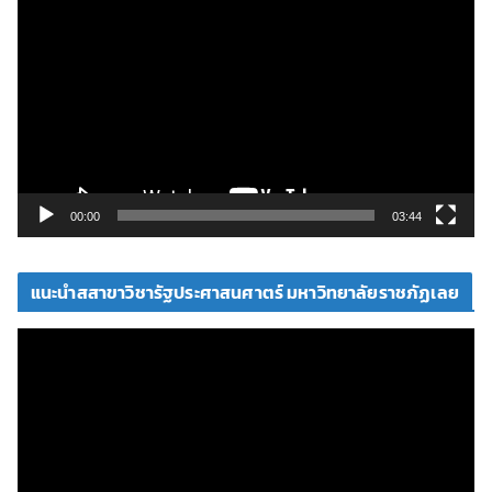
ว
เ
ล่
น
ไ
ฟ
ล์
วิ
00:00
03:44
ดี
โ
แนะนำสสาขาวิชารัฐประศาสนศาตร์ มหาวิทยาลัยราชภัฏเลย
อ
ตั
ว
เ
ล่
น
ไ