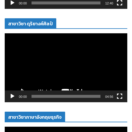
วิ
00:00
12:40
ดี
โ
สาขาวิชา ดุริยางค์ศิลป์
อ
ตั
ว
เ
ล่
น
ไ
ฟ
ล์
วิ
00:00
04:56
ดี
โ
สาขาวิชาภาษาอังกฤษธุรกิจ
อ
ตั