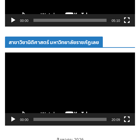
ฟ
ล์
วิ
00:00
05:10
ดี
โ
สาขาวิชานิติศาสตร์ มหาวิทยาลัยราชภัฏเลย
อ
ตั
ว
เ
ล่
น
ไ
ฟ
ล์
วิ
00:00
20:09
ดี
โ
สิงหาคม 2026