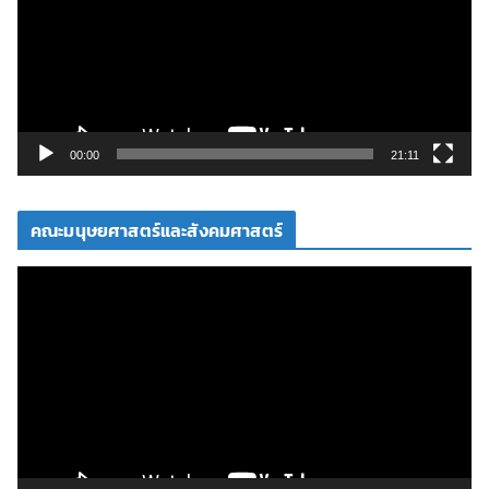
ล่
น
ไ
ฟ
ล์
วิ
00:00
21:11
ดี
โ
คณะมนุษยศาสตร์และสังคมศาสตร์
อ
ตั
ว
เ
ล่
น
ไ
ฟ
ล์