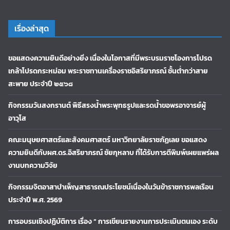
เรื่องล่าสุด
ขอแสดงความยินดีอย่างยิ่ง เนื่องในโอกาสที่มีพระบรมราชโองการโปรด
เกล้าโปรดกระหม่อม พระราชทานเครื่องราชอิสริยาภรณ์ ชั้นต่ำกว่าสาย
สะพาย ประจำปี ๒๕๖๘
กิจกรรมวันสงกรานต์ พิธีสรงน้ำพระพุทธรูปและรดน้ำขอพรอาจารย์ผู้
อาวุโส
คณะมนุษยศาสตร์และสังคมศาสตร์ มหาวิทยาลัยราชภัฏเลย ขอแสดง
ความยินดีกับผศ.ดร.อิสริยาภรณ์ ชัยกุหลาบ ที่ได้รับการตีพิมพ์เผยแพร่ผล
งานบทความวิจัย
กิจกรรมจิตอาสาบำเพ็ญสาธารณประโยชน์เนื่องในวันข้าราชการพลเรือน
ประจำปี พ.ศ. 2569
การอบรมเชิงปฏิบัติการ เรื่อง “ การเขียนรายงานการประเมินตนเอง ระดับ