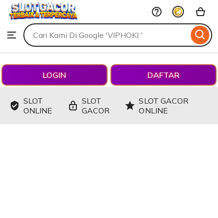
VIPHOKI
Skip
to
Search
Browse
ontent
for
items
or
shops
LOGIN
DAFTAR
SLOT
SLOT
SLOT GACOR
ONLINE
GACOR
ONLINE