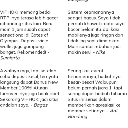
VIPHOKI memang beda!
Sistem keamanannya
RTP-nya terasa lebih gacor
sangat bagus. Saya tidak
dibanding situs lain. Baru
pernah khawatir data saya
main 1 jam sudah dapat
bocor. Selain itu, aplikasi
sensational di Gates of
mobilenya juga ringan dan
Olympus. Deposit via e-
tidak lag saat dimainkan.
wallet juga gampang
Main sambil rebahan jadi
banget. Rekomended!
-
makin seru!
- Nike
Sumiarto
Awalnya ragu, tapi setelah
Sering ikut event
coba deposit kecil, ternyata
turnamennya, hadiahnya
langsung dapat Bonus New
besar-besar! Walaupun
Member 100%! Aturan
belum pernah juara 1, tapi
turnover-nya juga tidak ribet.
sering dapat hadiah hiburan.
Sekarang VIPHOKI jadi situs
Situs ini serius dalam
andalan saya.
- Bagas
memberikan apresiasi ke
member setianya.
- Adi
Bandung