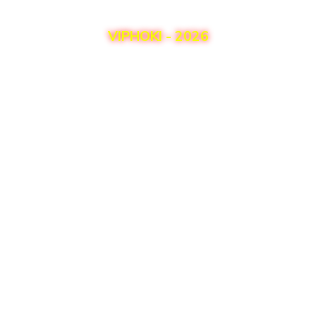
VIPHOKI - 2026