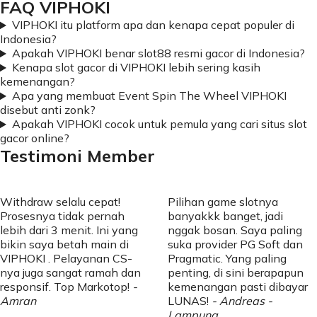
Loading...
FAQ VIPHOKI
VIPHOKI itu platform apa dan kenapa cepat populer di
Indonesia?
Apakah VIPHOKI benar slot88 resmi gacor di Indonesia?
Kenapa slot gacor di VIPHOKI lebih sering kasih
kemenangan?
Apa yang membuat Event Spin The Wheel VIPHOKI
disebut anti zonk?
Apakah VIPHOKI cocok untuk pemula yang cari situs slot
gacor online?
Testimoni Member
Withdraw selalu cepat!
Pilihan game slotnya
Prosesnya tidak pernah
banyakkk banget, jadi
lebih dari 3 menit. Ini yang
nggak bosan. Saya paling
bikin saya betah main di
suka provider PG Soft dan
VIPHOKI . Pelayanan CS-
Pragmatic. Yang paling
nya juga sangat ramah dan
penting, di sini berapapun
responsif. Top Markotop!
-
kemenangan pasti dibayar
Amran
LUNAS!
- Andreas -
Lampung