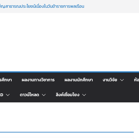
็ญสาธารณประโยชน์เนื่องในวันข้าราชการพลเรือน
าร เรื่อง “ การเขียนรายงานการประเมินตนเอง ระดับ
aun-qa version 4
งยิ่ง เนื่องในโอกาสที่มีพระบรมราชโองการโปรด
ระราชทานเครื่องราชอิสริยาภรณ์ ชั้นต่ำกว่าสาย
๘
พิธีสรงน้ำพระพุทธรูปและรดน้ำขอพรอาจารย์ผู้
สังคมศาสตร์ มหาวิทยาลัยราชภัฏเลย ขอแสดง
สริยาภรณ์ ชัยกุหลาบ ที่ได้รับการตีพิมพ์เผยแพร่
รศึกษา
ผลงานทางวิชาการ
ผลงานนักศึกษา
งานวิจัย
ห้
AD
ดาวน์โหลด
ลิงค์เชื่อมโยง