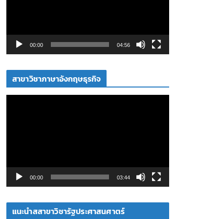
ล่
น
ไ
ฟ
00:00
04:56
ล์
วิ
สาขาวิชาภาษาอังกฤษธุรกิจ
ดี
โ
ตั
อ
ว
เ
ล่
น
ไ
ฟ
00:00
03:44
ล์
วิ
แนะนำสสาขาวิชารัฐประศาสนศาตร์
ดี