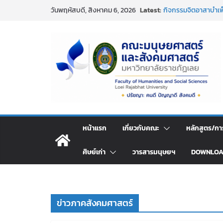
Skip
Latest:
กิจกรรมจิตอาสาบำเพ
วันพฤหัสบดี, สิงหาคม 6, 2026
to
ประจำปี พ.ศ. 2569
การอบรมเชิงปฏิบัติก
content
หลักสูตร ตามเกณฑ์ 
ขอแสดงความยินดีอย่า
เกล้าโปรดกระหม่อม พ
สะพาย ประจำปี ๒๕๖
กิจกรรมวันสงกรานต์ 
อาวุโส
คณะมนุษยศาสตร์และ
ความยินดีกับผศ.ดร.อิ
ผลงานบทความวิจัย
หน้าแรก
เกี่ยวกับคณะ
หลักสูตร/กา
ศิษย์เก่า
วารสารมนุษยฯ
DOWNLO
ข่าวภาคสังคมศาสตร์