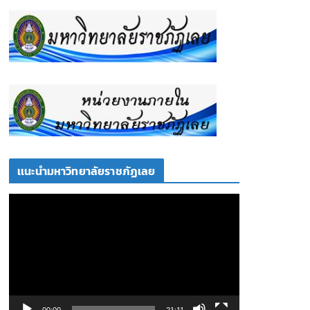
เเนะนำมหาวิทยาลัยราชภัฏเลย
ตั
ว
เ
ล่
น
ไ
ฟ
00:00
21:11