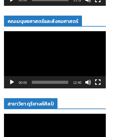
ล์
วิ
คณะมนุษยศาสตร์และสังคมศาสตร์
ดี
โ
ตั
อ
ว
เ
ล่
น
ไ
ฟ
00:00
12:40
ล์
วิ
สาขาวิชา ดุริยางค์ศิลป์
ดี
โ
ตั
อ
ว
เ