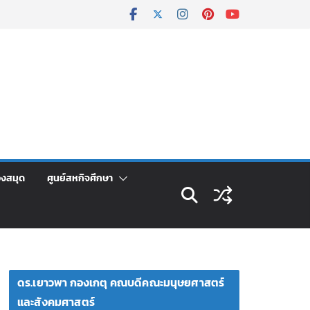
องสมุด
ศูนย์สหกิจศึกษา
ดร.เยาวพา กองเกตุ คณบดีคณะมนุษยศาสตร์
และสังคมศาสตร์