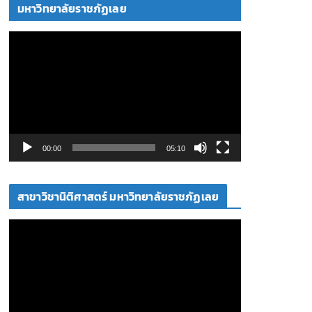
โ
มหาวิทยาลัยราชภัฏเลย
อ
ตั
ว
เ
ล่
น
ไ
ฟ
00:00
05:10
ล์
วิ
สาขาวิชานิติศาสตร์ มหาวิทยาลัยราชภัฏเลย
ดี
โ
ตั
อ
ว
เ
ล่
น