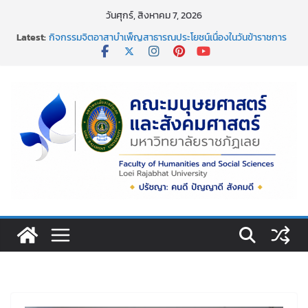
Skip
วันศุกร์, สิงหาคม 7, 2026
to
Latest:
กิจกรรมจิตอาสาบำเพ็ญสาธารณประโยชน์เนื่องในวันข้าราชการ
content
พลเรือน ประจำปี พ.ศ. 2569
การอบรมเชิงปฏิบัติการ เรื่อง “ การเขียนรายงานการประเมิน
ตนเอง ระดับหลักสูตร ตามเกณฑ์ aun-qa version 4
ขอแสดงความยินดีอย่างยิ่ง เนื่องในโอกาสที่มีพระบรม
ราชโองการโปรดเกล้าโปรดกระหม่อม พระราชทานเครื่องราช
อิสริยาภรณ์ ชั้นต่ำกว่าสายสะพาย ประจำปี ๒๕๖๘
กิจกรรมวันสงกรานต์ พิธีสรงน้ำพระพุทธรูปและรดน้ำขอพร
อาจารย์ผู้อาวุโส
คณะมนุษยศาสตร์และสังคมศาสตร์ มหาวิทยาลัยราชภัฏเลย ขอ
แสดงความยินดีกับผศ.ดร.อิสริยาภรณ์ ชัยกุหลาบ ที่ได้รับการตี
พิมพ์เผยแพร่ผลงานบทความวิจัย