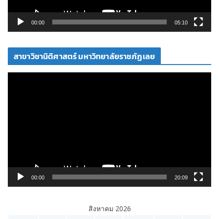
ล์
วิ
00:00
05:10
ดี
โ
สาขาวิชานิติศาสตร์ มหาวิทยาลัยราชภัฏเลย
อ
ตั
ว
เ
ล่
น
ไ
ฟ
ล์
วิ
00:00
20:09
ดี
โ
สิงหาคม 2026
อ