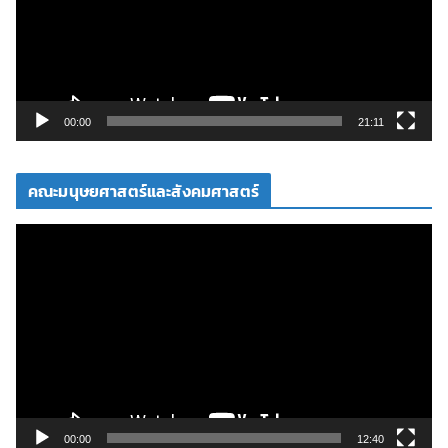
น
ไ
ฟ
ล์
วิ
00:00
21:11
ดี
โ
คณะมนุษยศาสตร์และสังคมศาสตร์
อ
ตั
ว
เ
ล่
น
ไ
ฟ
ล์
วิ
00:00
12:40