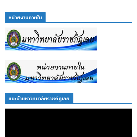
หน่วยงานภายใน
เเนะนำมหาวิทยาลัยราชภัฏเลย
ตั
ว
เ
ล่