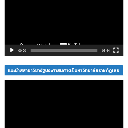
เ
ล่
น
ไ
ฟ
ล์
วิ
00:00
03:44
ดี
โ
แนะนำสสาขาวิชารัฐประศาสนศาตร์ มหาวิทยาลัยราชภัฏเลย
อ
ตั
ว
เ
ล่
น
ไ
ฟ