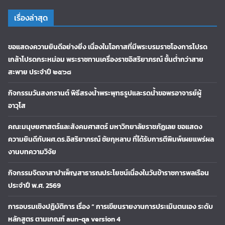
เรื่องล่าสุด
ขอแสดงความยินดีอย่างยิ่ง เนื่องในโอกาสที่มีพระบรมราชโองการโปรด
เกล้าโปรดกระหม่อม พระราชทานเครื่องราชอิสริยาภรณ์ ชั้นต่ำกว่าสาย
สะพาย ประจำปี ๒๕๖๘
กิจกรรมวันสงกรานต์ พิธีสรงน้ำพระพุทธรูปและรดน้ำขอพรอาจารย์ผู้
อาวุโส
คณะมนุษยศาสตร์และสังคมศาสตร์ มหาวิทยาลัยราชภัฏเลย ขอแสดง
ความยินดีกับผศ.ดร.อิสริยาภรณ์ ชัยกุหลาบ ที่ได้รับการตีพิมพ์เผยแพร่ผล
งานบทความวิจัย
กิจกรรมจิตอาสาบำเพ็ญสาธารณประโยชน์เนื่องในวันข้าราชการพลเรือน
ประจำปี พ.ศ. 2569
การอบรมเชิงปฏิบัติการ เรื่อง “ การเขียนรายงานการประเมินตนเอง ระดับ
หลักสูตร ตามเกณฑ์ aun-qa version 4