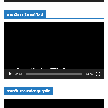
ดี
โ
สาขาวิชา ดุริยางค์ศิลป์
อ
ตั
ว
เ
ล่
น
ไ
ฟ
ล์
วิ
00:00
04:56
ดี
โ
สาขาวิชาภาษาอังกฤษธุรกิจ
อ
ตั
ว