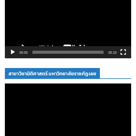
เ
ล่
น
ไ
ฟ
ล์
วิ
00:00
05:10
ดี
โ
สาขาวิชานิติศาสตร์ มหาวิทยาลัยราชภัฏเลย
อ
ตั
ว
เ
ล่
น
ไ
ฟ