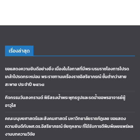
เรื่องล่าสุด
ขอแสดงความยินดีอย่างยิ่ง เนื่องในโอกาสที่มีพระบรมราชโองการโปรด
เกล้าโปรดกระหม่อม พระราชทานเครื่องราชอิสริยาภรณ์ ชั้นต่ำกว่าสาย
สะพาย ประจำปี ๒๕๖๘
กิจกรรมวันสงกรานต์ พิธีสรงน้ำพระพุทธรูปและรดน้ำขอพรอาจารย์ผู้
อาวุโส
คณะมนุษยศาสตร์และสังคมศาสตร์ มหาวิทยาลัยราชภัฏเลย ขอแสดง
ความยินดีกับผศ.ดร.อิสริยาภรณ์ ชัยกุหลาบ ที่ได้รับการตีพิมพ์เผยแพร่ผล
งานบทความวิจัย