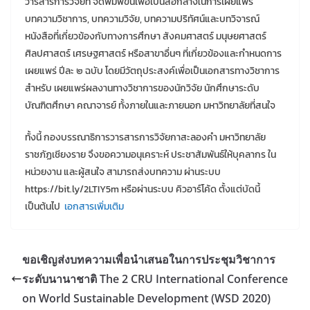
วารสารการวิจัยที่
จัดพิมพ์ขึ้นเพื่อเป็นสื่อกลางในการเผยแพร่
บทความวิชาการ
,
บทความวิจัย
,
บทความปริทัศน์และบทวิจารณ์
หนังสือที่เกี่ยวข้องกับทางการศึกษา
สังคมศาสตร์
มนุษยศาสตร์
ศิลปศาสตร์
เศรษฐศาสตร์
หรือสาขาอื่นๆ
ที่เกี่ยวข้องและกําหนดการ
เผยแพร่
ปีละ
๒
ฉบับ
โดยมีวัตถุประสงค์เพื่อเป็นเอกสารทางวิชาการ
สําหรับ
เผยแพร่ผลงานทางวิชาการของนักวิจัย
นักศึกษาระดับ
บัณฑิตศึกษา
คณาจารย์
ทั้งภายในและภายนอก
มหาวิทยาลัยที่สนใจ
ทั้งนี้ กองบรรณาธิการวารสารการวิจัยกาสะลองคํา
มหาวิทยาลัย
ราชภัฏเชียงราย
จึงขอความอนุเคราะห์
ประชาสัมพันธ์ให้บุคลากร
ใน
หน่วยงาน
และผู้สนใจ
สามารถส่งบทความ
ผ่านระบบ
https
:
/
/
bit
.
ly
/
2LTIY5m
หรือผ่านระบบ
คิวอาร์โค้ด
ตั้งแต่บัดนี้
เป็นต้นไป
เอกสารเพิ่มเติม
ขอเชิญส่งบทความเพื่อนําเสนอในการประชุมวิชาการ
ระดับนานาชาติ The 2 CRU International Conference
on World Sustainable Development (WSD 2020)