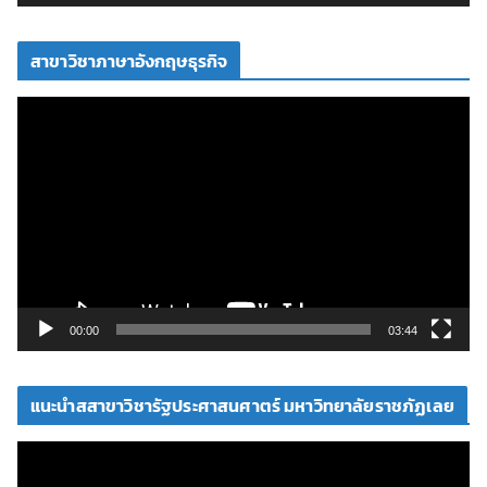
ดี
โ
สาขาวิชาภาษาอังกฤษธุรกิจ
อ
ตั
ว
เ
ล่
น
ไ
ฟ
ล์
วิ
00:00
03:44
ดี
โ
แนะนำสสาขาวิชารัฐประศาสนศาตร์ มหาวิทยาลัยราชภัฏเลย
อ
ตั
ว