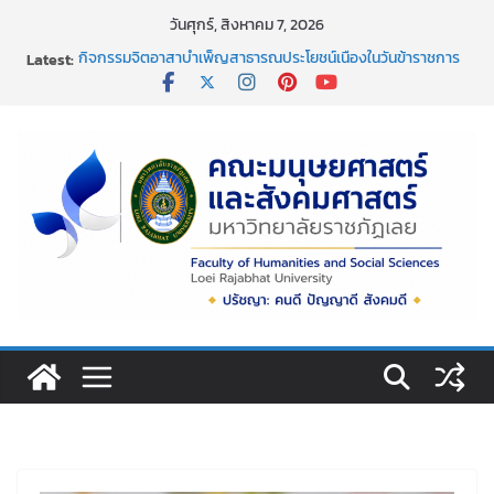
Skip
วันศุกร์, สิงหาคม 7, 2026
to
Latest:
กิจกรรมจิตอาสาบำเพ็ญสาธารณประโยชน์เนื่องในวันข้าราชการ
content
พลเรือน ประจำปี พ.ศ. 2569
การอบรมเชิงปฏิบัติการ เรื่อง “ การเขียนรายงานการประเมิน
ตนเอง ระดับหลักสูตร ตามเกณฑ์ aun-qa version 4
ขอแสดงความยินดีอย่างยิ่ง เนื่องในโอกาสที่มีพระบรม
ราชโองการโปรดเกล้าโปรดกระหม่อม พระราชทานเครื่องราช
อิสริยาภรณ์ ชั้นต่ำกว่าสายสะพาย ประจำปี ๒๕๖๘
กิจกรรมวันสงกรานต์ พิธีสรงน้ำพระพุทธรูปและรดน้ำขอพร
อาจารย์ผู้อาวุโส
คณะมนุษยศาสตร์และสังคมศาสตร์ มหาวิทยาลัยราชภัฏเลย ขอ
แสดงความยินดีกับผศ.ดร.อิสริยาภรณ์ ชัยกุหลาบ ที่ได้รับการตี
พิมพ์เผยแพร่ผลงานบทความวิจัย