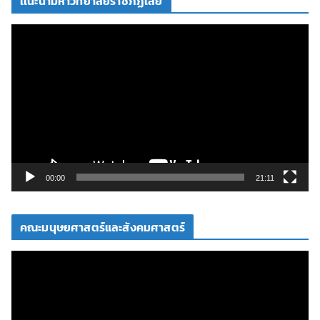
เเนะนำมหาวิทยาลัยราชภัฏเลย
ตั
ว
เ
ล่
น
ไ
ฟ
ล์
วิ
00:00
21:11
ดี
โ
คณะมนุษยศาสตร์และสังคมศาสตร์
อ
ตั
ว
เ
ล่