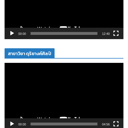
น
ไ
ฟ
ล์
วิ
00:00
12:40
ดี
โ
สาขาวิชา ดุริยางค์ศิลป์
อ
ตั
ว
เ
ล่
น
ไ
ฟ
ล์
วิ
00:00
04:56