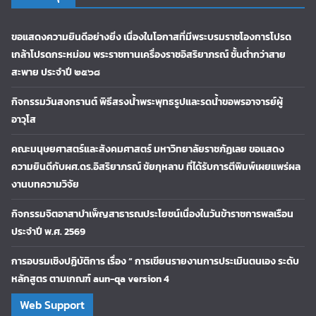
ขอแสดงความยินดีอย่างยิ่ง เนื่องในโอกาสที่มีพระบรมราชโองการโปรด
เกล้าโปรดกระหม่อม พระราชทานเครื่องราชอิสริยาภรณ์ ชั้นต่ำกว่าสาย
สะพาย ประจำปี ๒๕๖๘
กิจกรรมวันสงกรานต์ พิธีสรงน้ำพระพุทธรูปและรดน้ำขอพรอาจารย์ผู้
อาวุโส
คณะมนุษยศาสตร์และสังคมศาสตร์ มหาวิทยาลัยราชภัฏเลย ขอแสดง
ความยินดีกับผศ.ดร.อิสริยาภรณ์ ชัยกุหลาบ ที่ได้รับการตีพิมพ์เผยแพร่ผล
งานบทความวิจัย
กิจกรรมจิตอาสาบำเพ็ญสาธารณประโยชน์เนื่องในวันข้าราชการพลเรือน
ประจำปี พ.ศ. 2569
การอบรมเชิงปฏิบัติการ เรื่อง “ การเขียนรายงานการประเมินตนเอง ระดับ
หลักสูตร ตามเกณฑ์ aun-qa version 4
Web Support