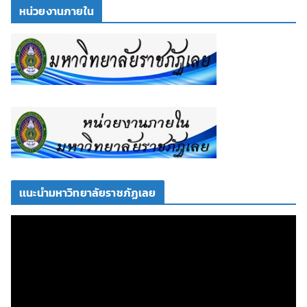
หน่วยงานภายใน
เเนะนำมหาวิทยาลัยราชภัฏเลย
ตั
ว
เ
ล่
น