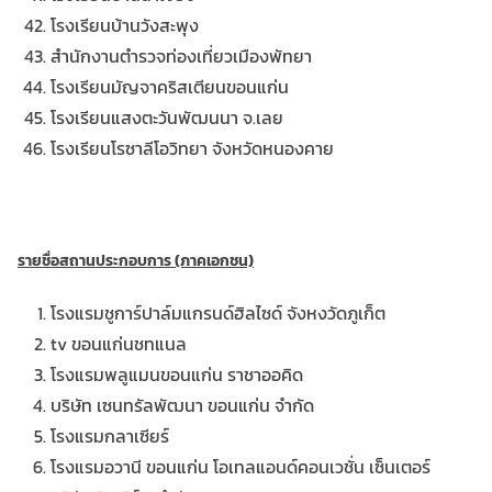
โรงเรียนบ้านวังสะพุง
สำนักงานตำรวจท่องเที่ยวเมืองพัทยา
โรงเรียนมัญจาคริสเตียนขอนแก่น
โรงเรียนแสงตะวันพัฒนนา จ.เลย
โรงเรียนโรซาลีโอวิทยา จังหวัดหนองคาย
รายชื่อสถานประกอบการ (ภาคเอกชน)
โรงแรมชูการ์ปาล์มแกรนด์ฮิลไซด์ จังหงวัดภูเก็ต
tv ขอนแก่นชทแนล
โรงแรมพลูแมนขอนแก่น ราชาออคิด
บริษัท เซนทรัลพัฒนา ขอนแก่น จำกัด
โรงแรมกลาเซียร์
โรงแรมอวานี ขอนแก่น โอเทลแอนด์คอนเวชั่น เซ็นเตอร์