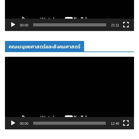
ไ
ฟ
ล์
วิ
00:00
21:11
ดี
โ
คณะมนุษยศาสตร์และสังคมศาสตร์
อ
ตั
ว
เ
ล่
น
ไ
ฟ
ล์
วิ
00:00
12:40
ดี
โ