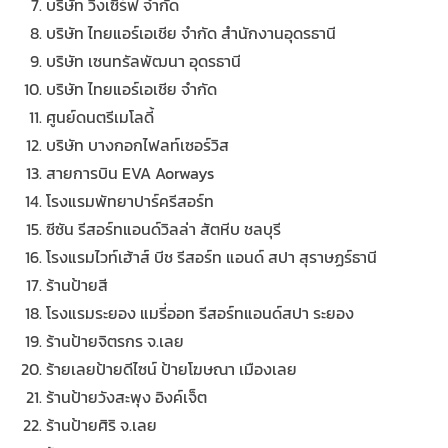
บริษัท วิงเซิร์ฟ จำกัด
บริษัท ไทยแอร์เอเชีย จำกัด สำนักงานอุดรธานี
บริษัท เซนทรัลพัฒนา อุดรธานี
บริษัท ไทยแอร์เอเชีย จำกัด
ศูนย์ดนตรีเมโลดี้
บริษัท บางกอกไฟลท์เซอร์วิส
สายการบิน EVA Aorways
โรงแรมพัทยาปาร์ครีสอร์ท
ซีซัน รีสอร์ทแอนด์วิลล่า สัตหีบ ชลบุรี
โรงแรมไวท์เฮ้าส์ บีช รีสอร์ท แอนด์ สปา สุราษฏร์ธานี
ร้านป้ายสี
โรงแรมระยอง แมรี่ออท รีสอร์ทแอนด์สปา ระยอง
ร้านป้ายจิตรกร จ.เลย
ร้ายเลยป้ายดีไซน์ ป้ายโฆษณา เมืองเลย
ร้านป้ายวังสะพุง อิงค์เจ็ต
ร้านป้ายศิริ จ.เลย