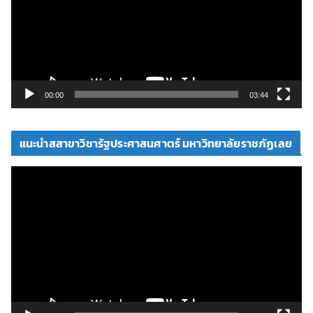
ล่
น
ไ
ฟ
ล์
วิ
00:00
03:44
ดี
โ
แนะนำสสาขาวิชารัฐประศาสนศาตร์ มหาวิทยาลัยราชภัฏเลย
อ
ตั
ว
เ
ล่
น
ไ
ฟ
ล์