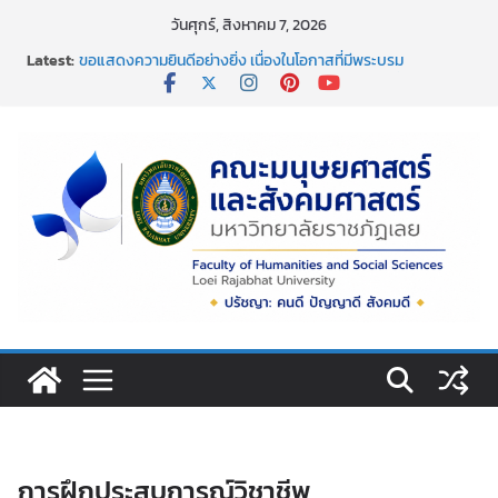
Skip
วันศุกร์, สิงหาคม 7, 2026
การอบรมเชิงปฏิบัติการ เรื่อง “ การเขียนรายงานการประเมิน
to
Latest:
ตนเอง ระดับหลักสูตร ตามเกณฑ์ aun-qa version 4
content
ขอแสดงความยินดีอย่างยิ่ง เนื่องในโอกาสที่มีพระบรม
ราชโองการโปรดเกล้าโปรดกระหม่อม พระราชทานเครื่องราช
อิสริยาภรณ์ ชั้นต่ำกว่าสายสะพาย ประจำปี ๒๕๖๘
กิจกรรมวันสงกรานต์ พิธีสรงน้ำพระพุทธรูปและรดน้ำขอพร
อาจารย์ผู้อาวุโส
คณะมนุษยศาสตร์และสังคมศาสตร์ มหาวิทยาลัยราชภัฏเลย ขอ
แสดงความยินดีกับผศ.ดร.อิสริยาภรณ์ ชัยกุหลาบ ที่ได้รับการตี
พิมพ์เผยแพร่ผลงานบทความวิจัย
กิจกรรมจิตอาสาบำเพ็ญสาธารณประโยชน์เนื่องในวันข้าราชการ
พลเรือน ประจำปี พ.ศ. 2569
การฝึกประสบการณ์วิชาชีพ