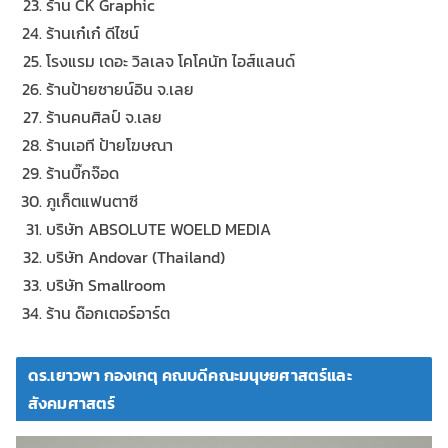
ร้าน CK Graphic
ร้านเก๋เก๋ ดีไซน์
โรงแรม เดอะ วิลเลจ โคโคนัท ไอส์แลนด์
ร้านป้ายซายน์อิน จ.เลย
ร้านคนศิลป์ จ.เลย
ร้านเอที ป้ายโฆษณา
ร้านบิ๊กจ๊อด
ภูเก็ตแฟนตาซี
บริษัท ABSOLUTE WOELD MEDIA
บริษัท Andovar (Thailand)
บริษัท Smallroom
ร้าน ด๊อกเตอร์อาร์ต
ดร.เยาวพา กองเกตุ คณบดีคณะมนุษยศาสตร์และ
สังคมศาสตร์