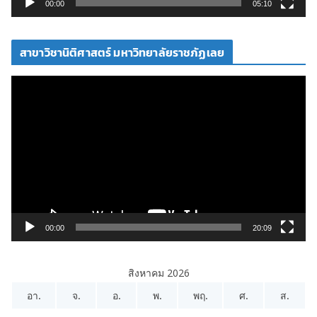
วิ
00:00
05:10
ดี
โ
สาขาวิชานิติศาสตร์ มหาวิทยาลัยราชภัฏเลย
อ
ตั
ว
เ
ล่
น
ไ
ฟ
ล์
วิ
00:00
20:09
ดี
โ
สิงหาคม 2026
อ
อา.
จ.
อ.
พ.
พฤ.
ศ.
ส.