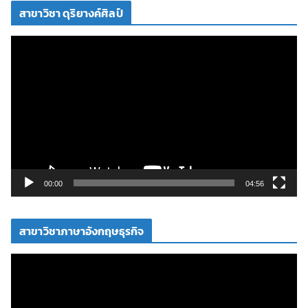
สาขาวิชา ดุริยางค์ศิลป์
อ
ตั
ว
เ
ล่
น
ไ
ฟ
ล์
วิ
00:00
04:56
ดี
โ
สาขาวิชาภาษาอังกฤษธุรกิจ
อ
ตั
ว
เ